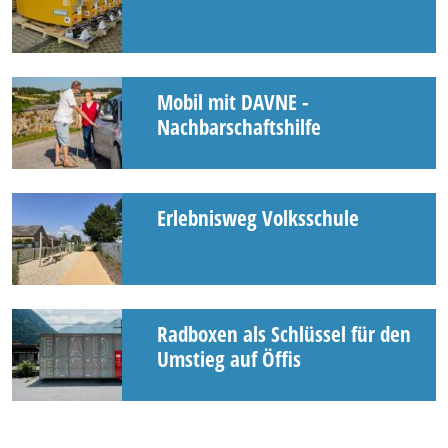
Mobil mit DAVNE -
Nachbarschaftshilfe
Erlebnisweg Volksschule
Radboxen als Schlüssel für den
Umstieg auf Öffis