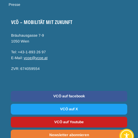
Presse
VCÖ – MOBILITÄT MIT ZUKUNFT
Bräuhausgasse 7-9
1050 Wien
Tel: +43-1-893 26 97
E-Mail:
vcoe@vcoe.at
ZVR: 674059554
Social Media
VCÖ auf facebook
VCÖ auf X
VCÖ auf Youtube
Newsletter abonnieren